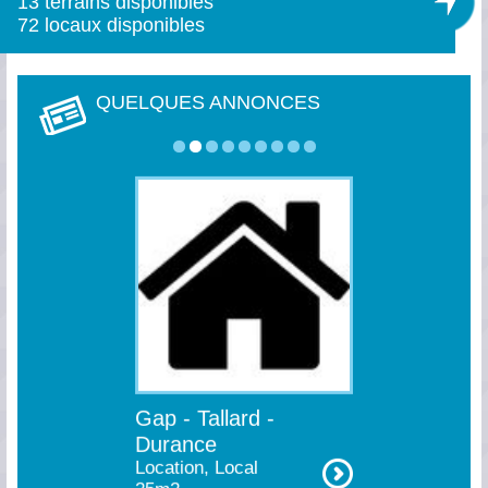
13
terrains disponibles
72
locaux disponibles
Briançonnais
Location, Local
9 à 40m2
QUELQUES ANNONCES
sur consultation
Gap - Tallard -
Durance
Location, Local