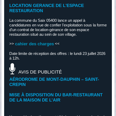
LOCATION GERANCE DE L'ESPACE
RESTAURATION
La commune du Saix 05400 lance un appel à
candidatures en vue de confier l'exploitation sous la forme
d'un contrat de location-gérance de son espace
restauration situé au sein de son village.
>>
cahier des charges
<<
Serre-Ponçon -Val
Date limite de réception des offres : le lundi 23 juillet 2026
à 12h.
d'Avance
Vente, Local
16 000m2
AVIS DE PUBLICITÉ
800 000,00 €
AÉRODROME DE MONT-DAUPHIN – SAINT-
CREPIN
MISE À DISPOSITION DU BAR-RESTAURANT
DE LA MAISON DE L’AIR