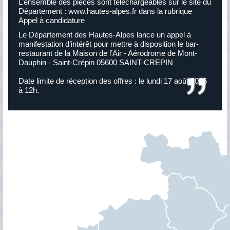
L’ensemble des pièces sont téléchargeables sur le site du
Département : www.hautes-alpes.fr dans la rubrique
Appel à candidature
Le Département des Hautes-Alpes lance un appel à
manifestation d’intérêt pour mettre à disposition le bar-
restaurant de la Maison de l’Air - Aérodrome de Mont-
Guillestrois-Queyras
Dauphin - Saint-Crépin 05600 SAINT-CREPIN
Location, Local
120m2
Date limite de réception des offres : le lundi 17 août 2026
à 12h.
7,00 €/m²/mois