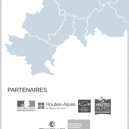
Gap - Tallard -
Durance
Location, Local
68m2
11,25 €/m²/mois
PARTENAIRES
Gap - Tallard -
Durance
Location, Local
68m2