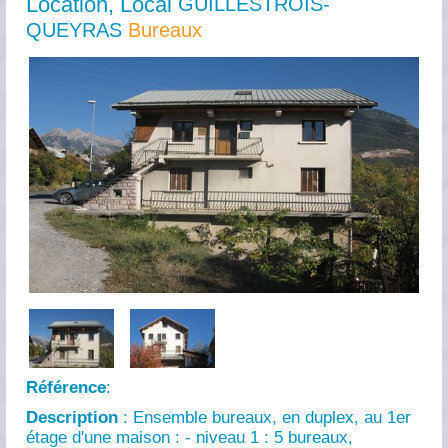
Location, Local
GUILLESTROIS-
QUEYRAS
Bureaux
Référence
:
Description
: Ensemble bureaux, en duplex, au 1er
étage d'une maison : - niveau 1 : 5 bureaux,