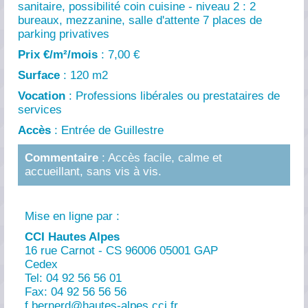
sanitaire, possibilité coin cuisine - niveau 2 : 2
bureaux, mezzanine, salle d'attente 7 places de
parking privatives
Prix €/m²/mois
: 7,00 €
Surface
: 120 m2
Vocation
: Professions libérales ou prestataires de
services
Accès
: Entrée de Guillestre
Commentaire
: Accès facile, calme et
accueillant, sans vis à vis.
Mise en ligne par :
CCI Hautes Alpes
16 rue Carnot - CS 96006 05001 GAP
Cedex
Tel: 04 92 56 56 01
Fax: 04 92 56 56 56
f.bernerd@
hautes-alpes.cci.fr