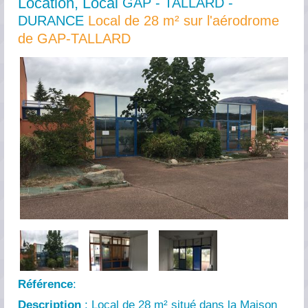
Location, Local
GAP - TALLARD -
DURANCE
Local de 28 m² sur l'aérodrome
de GAP-TALLARD
Référence
:
Description
: Local de 28 m² situé dans la Maison